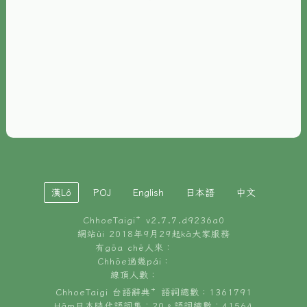
È-phoh
資源
📖
ChhoeTaigi⁺ 冊讀á
🐮
台文牛--哥
📚
台語文記憶
🏛️
白話字博物館
漢Lô
POJ
English
日本語
中文
🐶
狗公會曉學台語
ChhoeTaigi⁺ v
2.7.7.d9236a0
🎪
台文博覽會
網站ùi 2018年9月29起kā大家服務
有gōa chē人來：
🍜
Chhōe過幾pái：
台文雞絲麵
線頂人數：
ChhoeTaigi 台語辭典⁺ 語詞總數：1361791
Hâm日本時代語詞集：20。語詞總數：41564