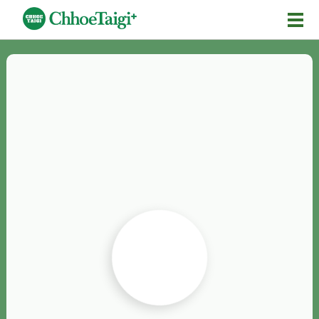
Mĕ-n
Chhōe詞
Chhōe...
Chhōe見本
Chhōe助數詞
Chhōe全文
Chhōe資料集
按怎Chhōe
紹介