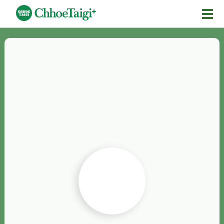
Mĕ-n
Chhōe詞
Chhōe...
Chhōe見本
Chhōe助數詞
Chhōe全文
Chhōe資料集
按怎Chhōe
紹介