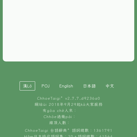
È-phoh
資源
📖
ChhoeTaigi⁺ 冊讀á
🐮
台文牛--哥
📚
台語文記憶
🏛️
白話字博物館
漢Lô
POJ
English
日本語
中文
🐶
狗公會曉學台語
ChhoeTaigi⁺ v
2.7.7.d9236a0
🎪
台文博覽會
網站ùi 2018年9月29起kā大家服務
有gōa chē人來：
🍜
Chhōe過幾pái：
台文雞絲麵
線頂人數：
ChhoeTaigi 台語辭典⁺ 語詞總數：1361791
Hâm日本時代語詞集：20。語詞總數：41564