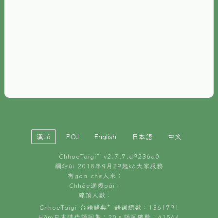
È-phoh
資源
📖
ChhoeTaigi⁺ 冊讀á
🐮
台文牛--哥
📚
台語文記憶
🏛️
白話字博物館
漢Lô
POJ
English
日本語
中文
🐶
狗公會曉學台語
ChhoeTaigi⁺ v
2.7.7.d9236a0
🎪
台文博覽會
網站ùi 2018年9月29起kā大家服務
有gōa chē人來：
🍜
Chhōe過幾pái：
台文雞絲麵
線頂人數：
ChhoeTaigi 台語辭典⁺ 語詞總數：1361791
Hâm日本時代語詞集：20。語詞總數：41564