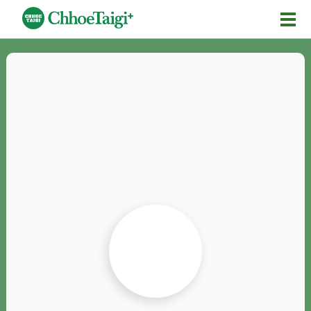
Mĕ-n
Chhōe詞
Chhōe...
Chhōe見本
Chhōe助數詞
Chhōe全文
Chhōe資料集
按怎Chhōe
紹介