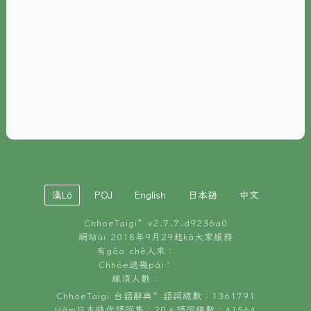
È-phoh
資源
📖
ChhoeTaigi⁺ 冊讀á
🐮
台文牛--哥
📚
台語文記憶
🏛️
白話字博物館
漢Lô
POJ
English
日本語
中文
🐶
狗公會曉學台語
ChhoeTaigi⁺ v
2.7.7.d9236a0
🎪
台文博覽會
網站ùi 2018年9月29起kā大家服務
有gōa chē人來：
🍜
Chhōe過幾pái：
台文雞絲麵
線頂人數：
ChhoeTaigi 台語辭典⁺ 語詞總數：1361791
Hâm日本時代語詞集：20。語詞總數：41564