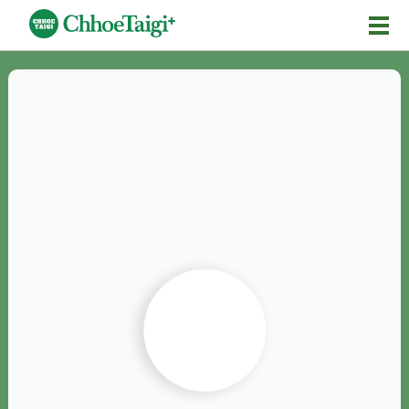
Mĕ-n
Chhōe詞
Chhōe...
Chhōe見本
Chhōe助數詞
Chhōe全文
Chhōe資料集
按怎Chhōe
紹介