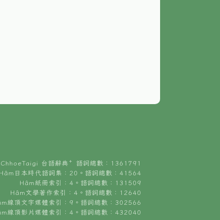
ChhoeTaigi 台語辭典⁺ 語詞總數：1361791
Hâm日本時代語詞集：20。語詞總數：41564
Hâm紙冊索引：4。語詞總數：131509
Hâm文學著作索引：4。語詞總數：12640
âm線頂文字媒體索引：9。語詞總數：302566
âm線頂影片媒體索引：4。語詞總數：432040