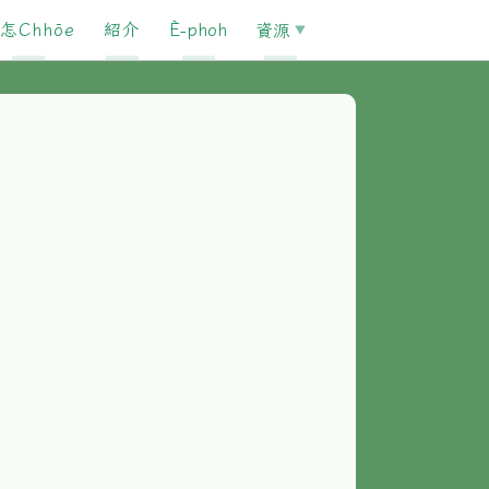
怎Chhōe
紹介
È-phoh
資源