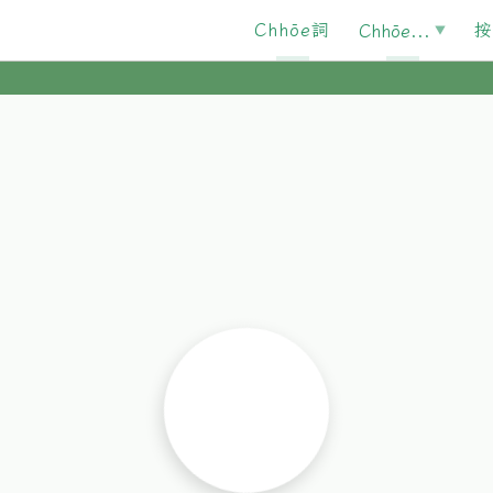
Chhōe詞
按
Chhōe...