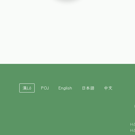
漢Lô
POJ
English
日本語
中文
H
H