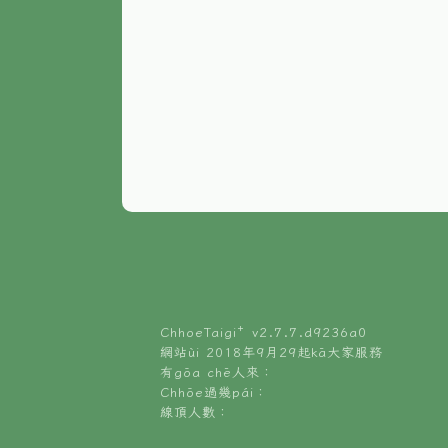
ChhoeTaigi⁺ v
2.7.7.d9236a0
網站ùi 2018年9月29起kā大家服務
有gōa chē人來：
Chhōe過幾pái：
線頂人數：