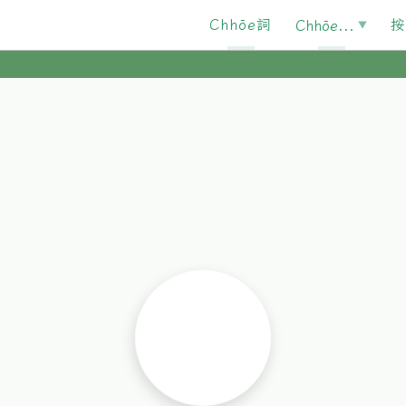
Chhōe詞
按
Chhōe...