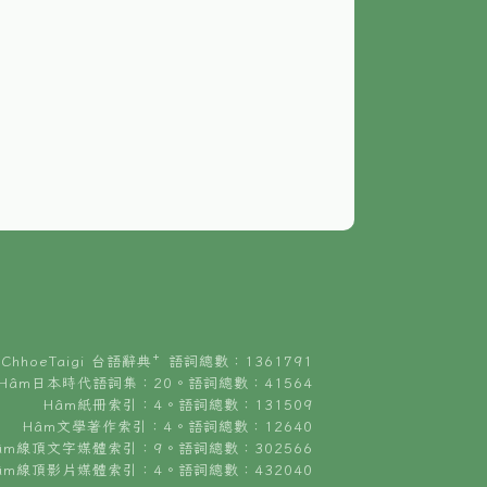
ChhoeTaigi 台語辭典⁺ 語詞總數：1361791
Hâm日本時代語詞集：20。語詞總數：41564
Hâm紙冊索引：4。語詞總數：131509
Hâm文學著作索引：4。語詞總數：12640
âm線頂文字媒體索引：9。語詞總數：302566
âm線頂影片媒體索引：4。語詞總數：432040