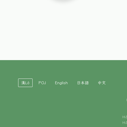
漢Lô
POJ
English
日本語
中文
H
H