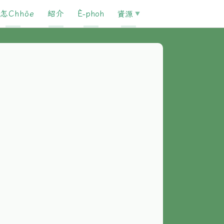
怎Chhōe
紹介
È-phoh
資源