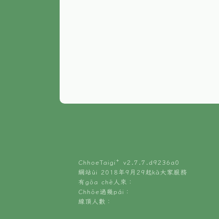
ChhoeTaigi⁺ v
2.7.7.d9236a0
網站ùi 2018年9月29起kā大家服務
有gōa chē人來：
Chhōe過幾pái：
線頂人數：