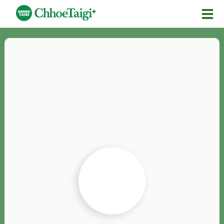
Mĕ-n
Chhōe詞
Chhōe...
Chhōe見本
Chhōe助數詞
Chhōe全文
Chhōe資料集
按怎Chhōe
紹介