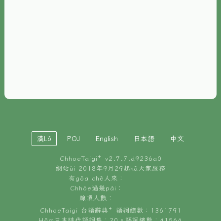
È-phoh
資源
📖
ChhoeTaigi⁺ 冊讀á
🐮
台文牛--哥
📚
台語文記憶
🏛️
白話字博物館
漢Lô
POJ
English
日本語
中文
🐶
狗公會曉學台語
ChhoeTaigi⁺ v
2.7.7.d9236a0
🎪
台文博覽會
網站ùi 2018年9月29起kā大家服務
有gōa chē人來：
🍜
Chhōe過幾pái：
台文雞絲麵
線頂人數：
ChhoeTaigi 台語辭典⁺ 語詞總數：1361791
Hâm日本時代語詞集：20。語詞總數：41564