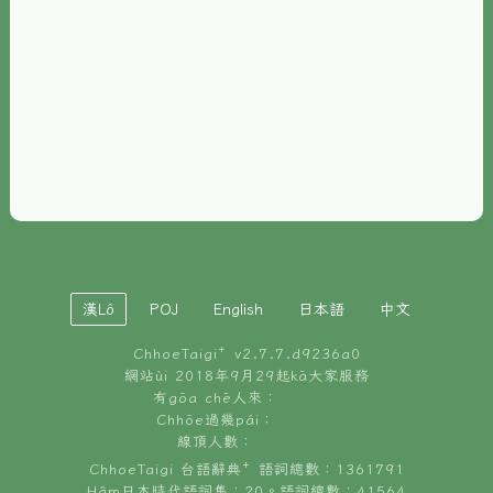
È-phoh
資源
📖
ChhoeTaigi⁺ 冊讀á
🐮
台文牛--哥
📚
台語文記憶
🏛️
白話字博物館
漢Lô
POJ
English
日本語
中文
🐶
狗公會曉學台語
ChhoeTaigi⁺ v
2.7.7.d9236a0
🎪
台文博覽會
網站ùi 2018年9月29起kā大家服務
有gōa chē人來：
🍜
Chhōe過幾pái：
台文雞絲麵
線頂人數：
ChhoeTaigi 台語辭典⁺ 語詞總數：1361791
Hâm日本時代語詞集：20。語詞總數：41564