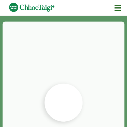
Mĕ-n
Chhōe詞
Chhōe...
Chhōe見本
Chhōe助數詞
Chhōe全文
Chhōe資料集
按怎Chhōe
紹介