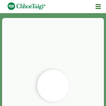
Mĕ-n
Chhōe詞
Chhōe...
Chhōe見本
Chhōe助數詞
Chhōe全文
Chhōe資料集
按怎Chhōe
紹介