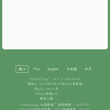
È-phoh
資源
📖
ChhoeTaigi⁺ 冊讀á
🐮
台文牛--哥
📚
台語文記憶
🏛️
白話字博物館
漢Lô
POJ
English
日本語
中文
🐶
狗公會曉學台語
ChhoeTaigi⁺ v
2.7.7.d9236a0
🎪
台文博覽會
網站ùi 2018年9月29起kā大家服務
有gōa chē人來：
🍜
Chhōe過幾pái：
台文雞絲麵
線頂人數：
ChhoeTaigi 台語辭典⁺ 語詞總數：1361791
Hâm日本時代語詞集：20。語詞總數：41564