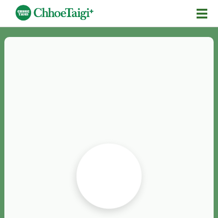
Mĕ-n
Chhōe詞
Chhōe...
Chhōe見本
Chhōe助數詞
Chhōe全文
Chhōe資料集
按怎Chhōe
紹介