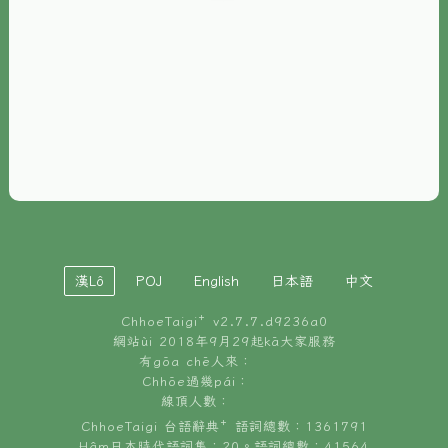
È-phoh
資源
📖
ChhoeTaigi⁺ 冊讀á
🐮
台文牛--哥
📚
台語文記憶
🏛️
白話字博物館
漢Lô
POJ
English
日本語
中文
🐶
狗公會曉學台語
ChhoeTaigi⁺ v
2.7.7.d9236a0
🎪
台文博覽會
網站ùi 2018年9月29起kā大家服務
有gōa chē人來：
🍜
Chhōe過幾pái：
台文雞絲麵
線頂人數：
ChhoeTaigi 台語辭典⁺ 語詞總數：1361791
Hâm日本時代語詞集：20。語詞總數：41564