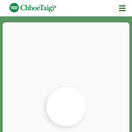
Mĕ-n
Chhōe詞
Chhōe...
Chhōe見本
Chhōe助數詞
Chhōe全文
Chhōe資料集
按怎Chhōe
紹介