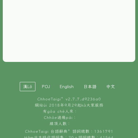
È-phoh
資源
📖
ChhoeTaigi⁺ 冊讀á
🐮
台文牛--哥
📚
台語文記憶
🏛️
白話字博物館
漢Lô
POJ
English
日本語
中文
🐶
狗公會曉學台語
ChhoeTaigi⁺ v
2.7.7.d9236a0
🎪
台文博覽會
網站ùi 2018年9月29起kā大家服務
有gōa chē人來：
🍜
Chhōe過幾pái：
台文雞絲麵
線頂人數：
ChhoeTaigi 台語辭典⁺ 語詞總數：1361791
Hâm日本時代語詞集：20。語詞總數：41564