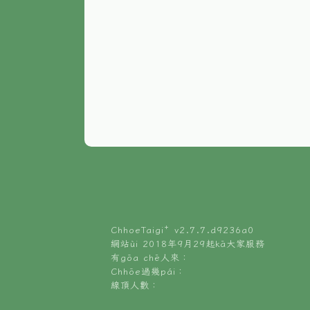
ChhoeTaigi⁺ v
2.7.7.d9236a0
網站ùi 2018年9月29起kā大家服務
有gōa chē人來：
Chhōe過幾pái：
線頂人數：