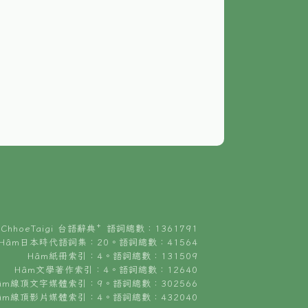
ChhoeTaigi 台語辭典⁺ 語詞總數：1361791
Hâm日本時代語詞集：20。語詞總數：41564
Hâm紙冊索引：4。語詞總數：131509
Hâm文學著作索引：4。語詞總數：12640
âm線頂文字媒體索引：9。語詞總數：302566
âm線頂影片媒體索引：4。語詞總數：432040