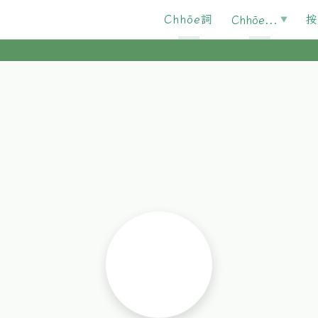
Chhōe詞
按
Chhōe...