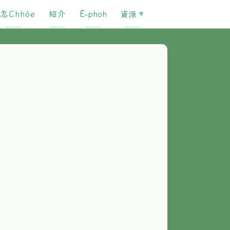
怎Chhōe
紹介
È-phoh
資源