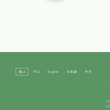
漢Lô
POJ
English
日本語
中文
H
H