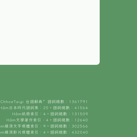
ChhoeTaigi 台語辭典⁺ 語詞總數：1361791
Hâm日本時代語詞集：20。語詞總數：41564
Hâm紙冊索引：4。語詞總數：131509
Hâm文學著作索引：4。語詞總數：12640
âm線頂文字媒體索引：9。語詞總數：302566
âm線頂影片媒體索引：4。語詞總數：432040