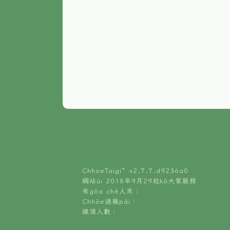
ChhoeTaigi⁺ v
2.7.7.d9236a0
網站ùi 2018年9月29起kā大家服務
有gōa chē人來：
Chhōe過幾pái：
線頂人數：