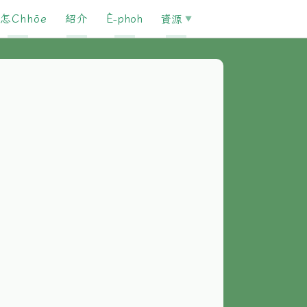
怎Chhōe
紹介
È-phoh
資源