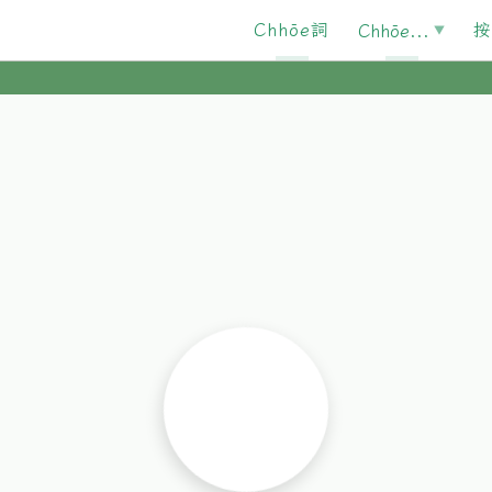
Chhōe詞
按
Chhōe...