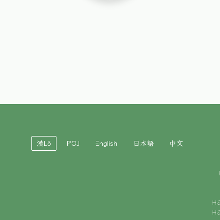
漢Lô
POJ
English
日本語
中文
H
H