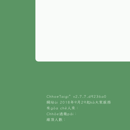
ChhoeTaigi⁺ v
2.7.7.d9236a0
網站ùi 2018年9月29起kā大家服務
有gōa chē人來：
Chhōe過幾pái：
線頂人數：