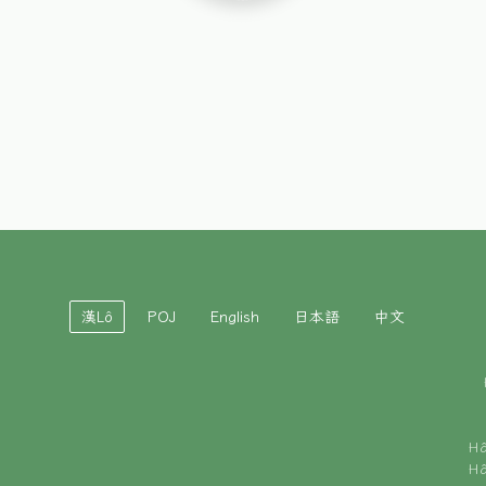
漢Lô
POJ
English
日本語
中文
H
H