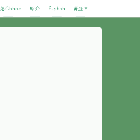
怎Chhōe
紹介
È-phoh
資源