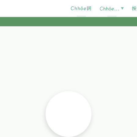
Chhōe詞
按
Chhōe...