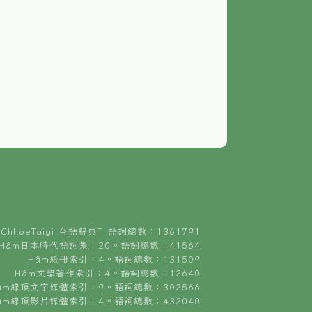
ChhoeTaigi 台語辭典⁺ 語詞總數：1361791
Hâm日本時代語詞集：20。語詞總數：41564
Hâm紙冊索引：4。語詞總數：131509
Hâm文學著作索引：4。語詞總數：12640
âm線頂文字媒體索引：9。語詞總數：302566
âm線頂影片媒體索引：4。語詞總數：432040