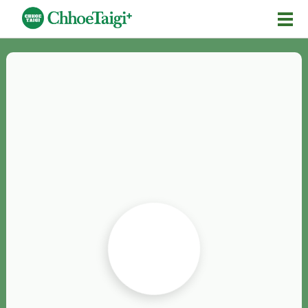
Mĕ-n
Chhōe詞
Chhōe...
Chhōe見本
Chhōe助數詞
Chhōe全文
Chhōe資料集
按怎Chhōe
紹介