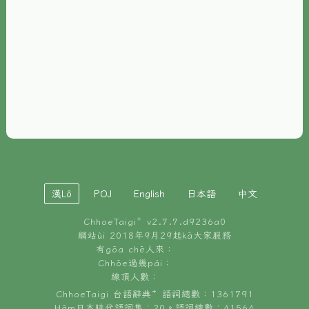
È-phoh
資源
📖
ChhoeTaigi⁺ 冊讀á
🐮
台文牛--哥
📚
台語文記憶
🏛️
白話字博物館
漢Lô
POJ
English
日本語
中文
🐶
狗公會曉學台語
ChhoeTaigi⁺ v
2.7.7.d9236a0
🎪
台文博覽會
網站ùi 2018年9月29起kā大家服務
有gōa chē人來：
🍜
Chhōe過幾pái：
台文雞絲麵
線頂人數：
ChhoeTaigi 台語辭典⁺ 語詞總數：1361791
Hâm日本時代語詞集：20。語詞總數：41564