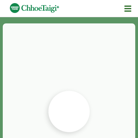
Mĕ-n
Chhōe詞
Chhōe...
Chhōe見本
Chhōe助數詞
Chhōe全文
Chhōe資料集
按怎Chhōe
紹介