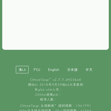
È-phoh
資源
📖
ChhoeTaigi⁺ 冊讀á
🐮
台文牛--哥
📚
台語文記憶
🏛️
白話字博物館
漢Lô
POJ
English
日本語
中文
🐶
狗公會曉學台語
ChhoeTaigi⁺ v
2.7.7.d9236a0
🎪
台文博覽會
網站ùi 2018年9月29起kā大家服務
有gōa chē人來：
🍜
Chhōe過幾pái：
台文雞絲麵
線頂人數：
ChhoeTaigi 台語辭典⁺ 語詞總數：1361791
Hâm日本時代語詞集：20。語詞總數：41564