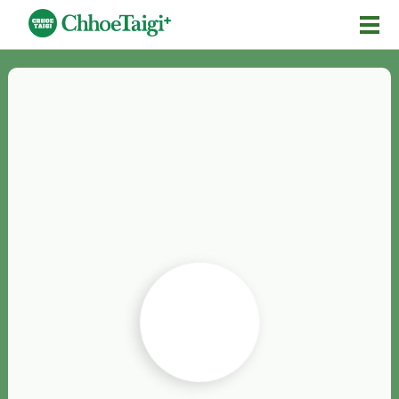
Mĕ-n
Chhōe詞
Chhōe...
Chhōe見本
Chhōe助數詞
Chhōe全文
Chhōe資料集
按怎Chhōe
紹介