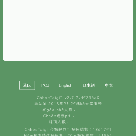
È-phoh
資源
📖
ChhoeTaigi⁺ 冊讀á
🐮
台文牛--哥
📚
台語文記憶
🏛️
白話字博物館
漢Lô
POJ
English
日本語
中文
🐶
狗公會曉學台語
ChhoeTaigi⁺ v
2.7.7.d9236a0
🎪
台文博覽會
網站ùi 2018年9月29起kā大家服務
有gōa chē人來：
🍜
Chhōe過幾pái：
台文雞絲麵
線頂人數：
ChhoeTaigi 台語辭典⁺ 語詞總數：1361791
Hâm日本時代語詞集：20。語詞總數：41564