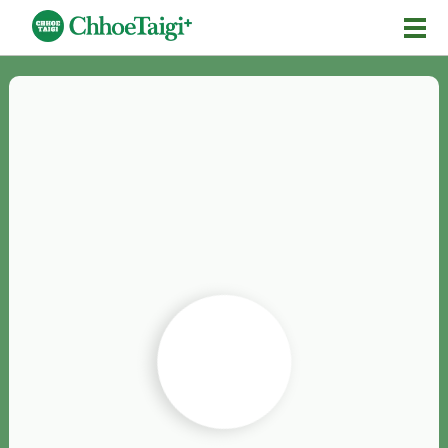
Mĕ-n
Chhōe詞
Chhōe...
Chhōe見本
Chhōe助數詞
Chhōe全文
Chhōe資料集
按怎Chhōe
紹介