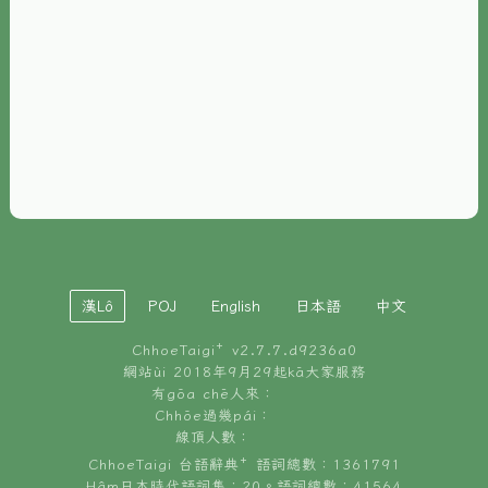
È-phoh
資源
📖
ChhoeTaigi⁺ 冊讀á
🐮
台文牛--哥
📚
台語文記憶
🏛️
白話字博物館
漢Lô
POJ
English
日本語
中文
🐶
狗公會曉學台語
ChhoeTaigi⁺ v
2.7.7.d9236a0
🎪
台文博覽會
網站ùi 2018年9月29起kā大家服務
有gōa chē人來：
🍜
Chhōe過幾pái：
台文雞絲麵
線頂人數：
ChhoeTaigi 台語辭典⁺ 語詞總數：1361791
Hâm日本時代語詞集：20。語詞總數：41564