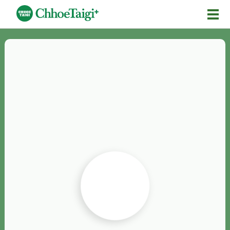
Mĕ-n
Chhōe詞
Chhōe...
Chhōe見本
Chhōe助數詞
Chhōe全文
Chhōe資料集
按怎Chhōe
紹介