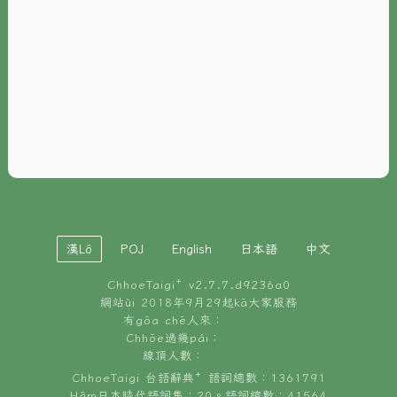
È-phoh
資源
📖
ChhoeTaigi⁺ 冊讀á
🐮
台文牛--哥
📚
台語文記憶
🏛️
白話字博物館
漢Lô
POJ
English
日本語
中文
🐶
狗公會曉學台語
ChhoeTaigi⁺ v
2.7.7.d9236a0
🎪
台文博覽會
網站ùi 2018年9月29起kā大家服務
有gōa chē人來：
🍜
Chhōe過幾pái：
台文雞絲麵
線頂人數：
ChhoeTaigi 台語辭典⁺ 語詞總數：1361791
Hâm日本時代語詞集：20。語詞總數：41564