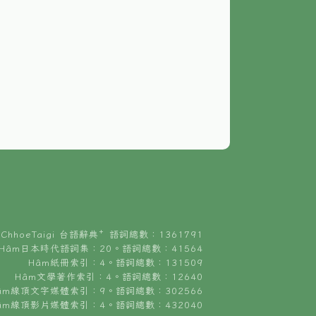
ChhoeTaigi 台語辭典⁺ 語詞總數：1361791
Hâm日本時代語詞集：20。語詞總數：41564
Hâm紙冊索引：4。語詞總數：131509
Hâm文學著作索引：4。語詞總數：12640
âm線頂文字媒體索引：9。語詞總數：302566
âm線頂影片媒體索引：4。語詞總數：432040