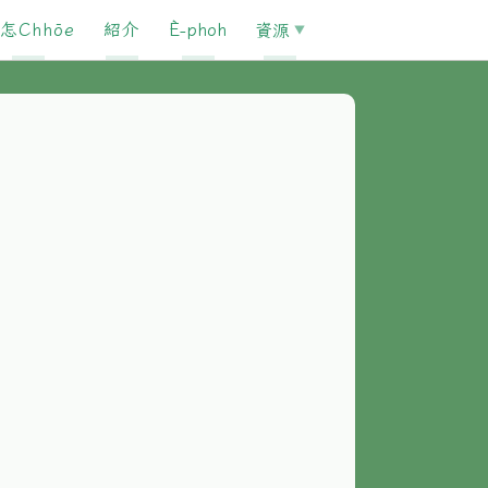
怎Chhōe
紹介
È-phoh
資源