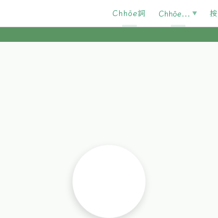
Chhōe詞
按
Chhōe...