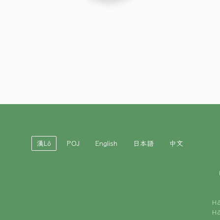
漢Lô
POJ
English
日本語
中文
H
H