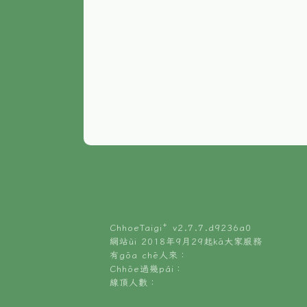
ChhoeTaigi⁺ v
2.7.7.d9236a0
網站ùi 2018年9月29起kā大家服務
有gōa chē人來：
Chhōe過幾pái：
線頂人數：