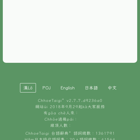
È-phoh
資源
📖
ChhoeTaigi⁺ 冊讀á
🐮
台文牛--哥
📚
台語文記憶
🏛️
白話字博物館
漢Lô
POJ
English
日本語
中文
🐶
狗公會曉學台語
ChhoeTaigi⁺ v
2.7.7.d9236a0
🎪
台文博覽會
網站ùi 2018年9月29起kā大家服務
有gōa chē人來：
🍜
Chhōe過幾pái：
台文雞絲麵
線頂人數：
ChhoeTaigi 台語辭典⁺ 語詞總數：1361791
Hâm日本時代語詞集：20。語詞總數：41564