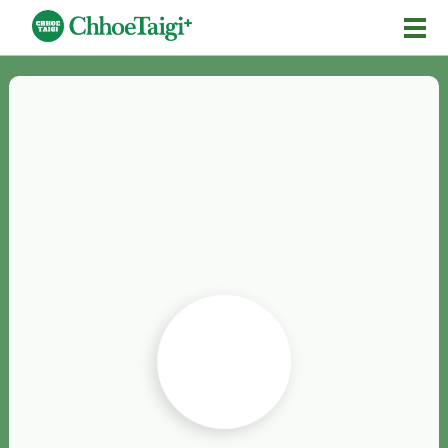
Mĕ-n
Chhōe詞
Chhōe...
Chhōe見本
Chhōe助數詞
Chhōe全文
Chhōe資料集
按怎Chhōe
紹介